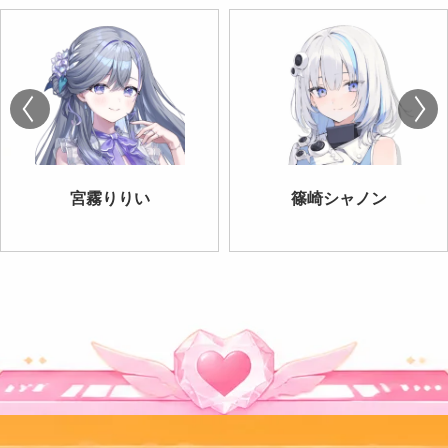
宮霧りりい
篠崎シャノン