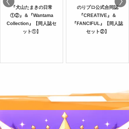
『犬山たまきの日常
のりプロ公式合同誌
①②』＆『Wantama
『CREATIVE』＆
Collection』【同人誌セ
『FANCIFUL』【同人誌
ット①】
セット②】