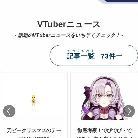
VTuberニュース
- 話題のVTuberニュースをいち早くチェック！ -
すべてをみる
記事一覧
73件
刀ピークリスマスのテー
徹底考察！でびでび・で