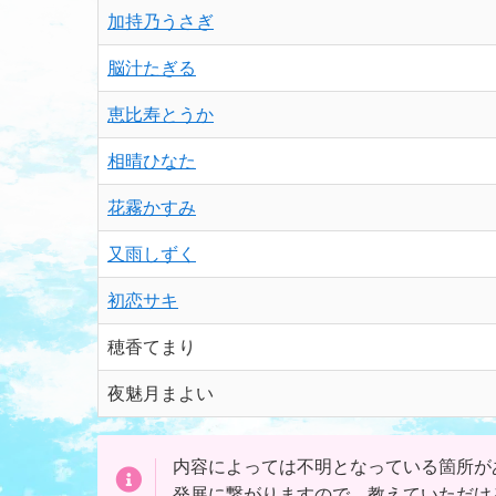
加持乃うさぎ
脳汁たぎる
恵比寿とうか
相晴ひなた
花霧かすみ
又雨しずく
初恋サキ
穂香てまり
夜魅月まよい
内容によっては不明となっている箇所が
発展に繋がりますので、教えていただけ