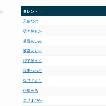
タレント
↕
天使なの
萌々嫁もか
常夏あいみ
夢宮ありす
帽子屋える
猫田ぺぺろ
愛乃てすら
桃星める
星乃すぴか