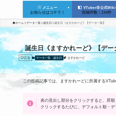
VTuber非公式Wiki
メニュー
投稿件数：134件
お知らせはコチラ！
ホーム
データ一覧
誕生日
誕生日《ますかれーど》【データ一覧】
誕生日《ますかれーど》【デー
広告
データ一覧
誕生日
ますかれーど
この投稿記事では、ますかれーどに所属するVTub
表の見出し部分を
クリック
すると、昇順
クリック
するたびに、デフォルト順・デ