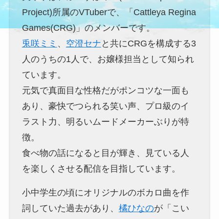
Project)所属のVTuberで、「Cattleya Regina
Games(CRG)」のメンバーです。
兎咲ミミ
、
空澄セナ
と共にCRGを構成する3
人のうちの1人で、お嬢様担当として知られ
ています。
元気で真面目な性格だがポンコツな一面も
あり、豪快でつられる笑い声、プロ級のイ
ラスト力、明るいムードメーカーぶりが特
徴。
食べ物の話になると目が輝き、見ている人
を楽しくさせる配信を目指しています。
小中学生の頃にオリジナルのボカロ曲を作
詞していた過去があり、
橘ひなの
が「こい