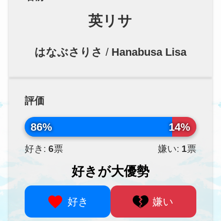
英リサ
はなぶさりさ
/
Hanabusa Lisa
評価
86%
14%
好き:
6
票
嫌い:
1
票
好きが大優勢
好き
嫌い