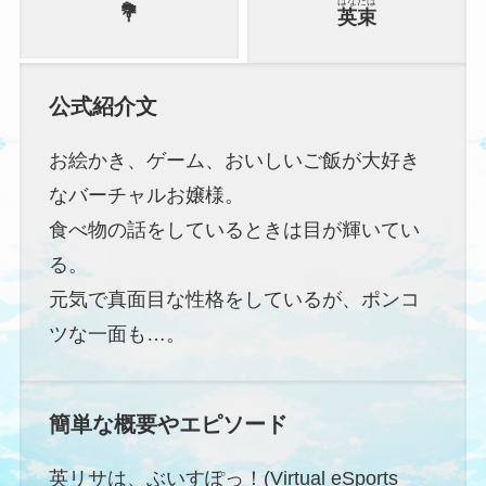
はなたば
💐
英束
公式紹介文
お絵かき、ゲーム、おいしいご飯が大好き
なバーチャルお嬢様。
食べ物の話をしているときは目が輝いてい
る。
元気で真面目な性格をしているが、ポンコ
ツな一面も…。
簡単な概要やエピソード
英リサは、ぶいすぽっ！(Virtual eSports