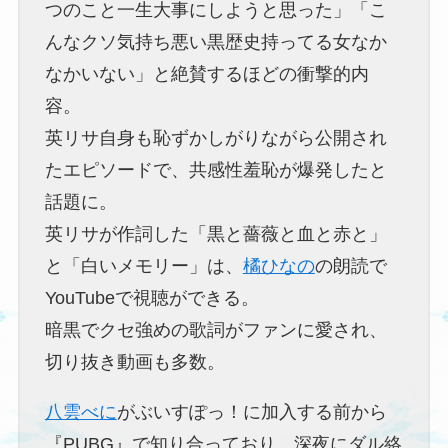
つのこと一生大事にしようと思った」「こ
んなクソ気持ち悪い黒歴史持ってる女なか
なかいない」と絶賛するほどの衝撃的内
容。
英リサ自身も恥ずかしがりながら公開され
たエピソードで、共感性羞恥が爆発したと
話題に。
英リサが作詞した「黒と薔薇と血と赤と」
と「白いメモリー」は、
橘ひなの
の朗読で
YouTubeで視聴ができる。
暗黒でクセ強めの歌詞がファンに愛され、
切り抜き動画も多数。
八雲べに
がぶいすぽっ！に加入する前から
『PUBG』で知り合っており、深夜にダル絡