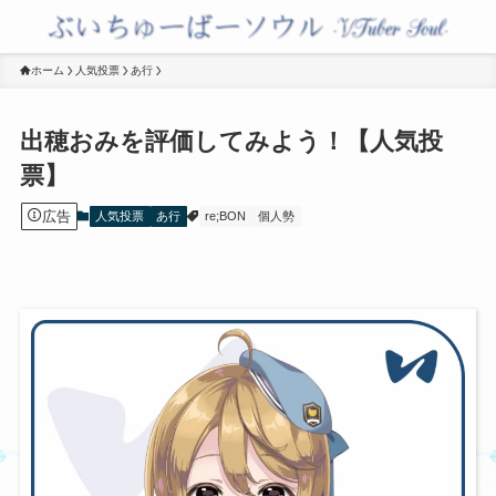
ホーム
人気投票
あ行
出穂おみを評価してみよう！【人気投
票】
広告
人気投票
あ行
re;BON
個人勢