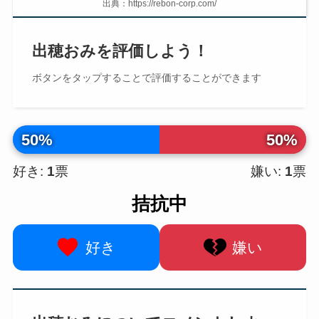
出典：https://rebon-corp.com/
出穂おみを評価しよう！
ボタンを
タップ
することで評価することができます
50%
50%
好き:
1
票
嫌い:
1
票
拮抗中
好き
嫌い