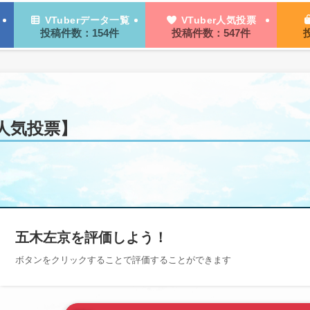
VTuberデータ一覧
VTuber人気投票
投稿件数：154件
投稿件数：547件
人気投票】
五木左京を評価しよう！
ボタンを
クリック
することで評価することができます