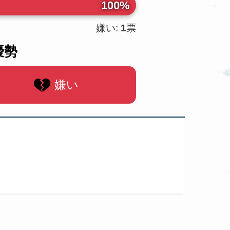
100%
嫌い:
1
票
優勢
嫌い