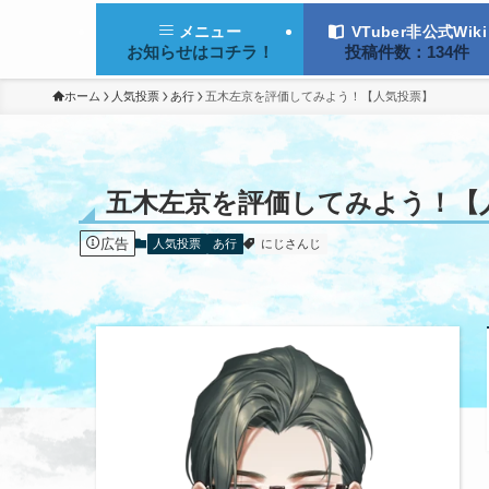
VTuber非公式Wiki
メニュー
投稿件数：134件
お知らせはコチラ！
ホーム
人気投票
あ行
五木左京を評価してみよう！【人気投票】
五木左京を評価してみよう！【
広告
人気投票
あ行
にじさんじ