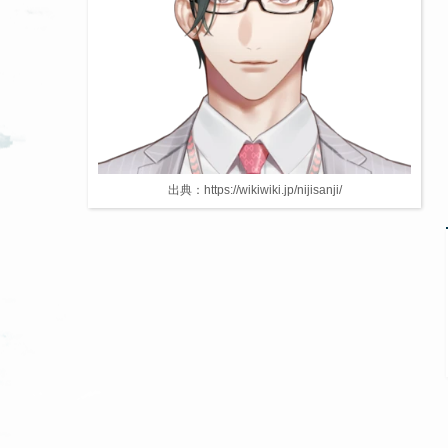
出典：https://wikiwiki.jp/nijisanji/