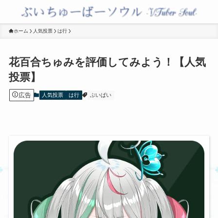
ホーム
人気投票
は行
花百合ちゅみを評価してみよう！【人気
投票】
広告
人気投票
は行
ぶいぱい