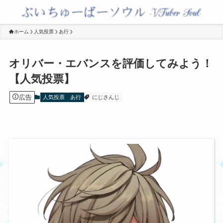
ホーム
人気投票
あ行
オリバー・エバンスを評価してみよう！
【人気投票】
広告
人気投票
あ行
にじさんじ