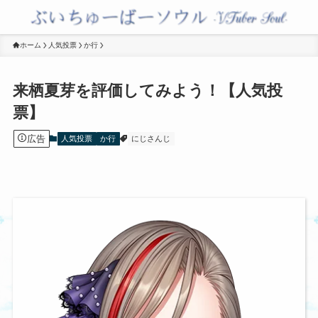
ホーム
人気投票
か行
来栖夏芽を評価してみよう！【人気投
票】
広告
人気投票
か行
にじさんじ