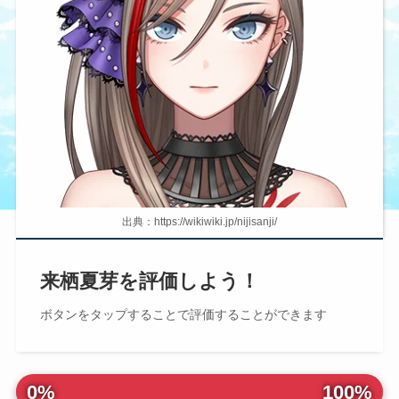
出典：https://wikiwiki.jp/nijisanji/
来栖夏芽を評価しよう！
ボタンを
タップ
することで評価することができます
0%
100%