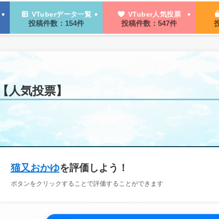
VTuberデータ一覧
VTuber人気投票
投稿件数：154件
投稿件数：547件
【人気投票】
猫又おかゆ
を評価しよう！
ボタンを
クリック
することで評価することができます