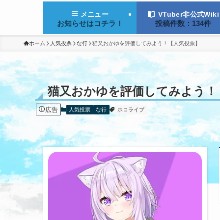
VTuber非公式Wiki
メニュー
投稿件数：134件
お知らせはコチラ！
ホーム
人気投票
な行
猫又おかゆを評価してみよう！【人気投票】
猫又おかゆを評価してみよう！
広告
人気投票
な行
ホロライブ