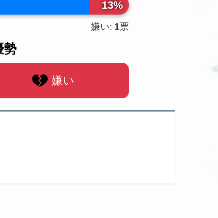
13%
嫌い:
1
票
優勢
嫌い