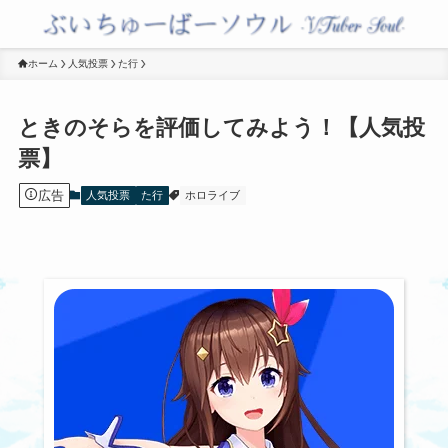
ホーム
人気投票
た行
ときのそらを評価してみよう！【人気投
票】
広告
人気投票
た行
ホロライブ