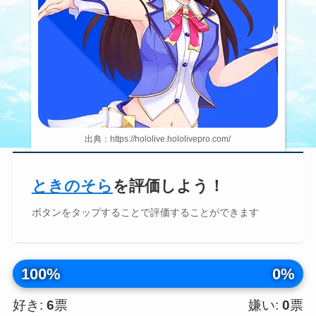
出典：https://hololive.hololivepro.com/
ときのそら
を評価しよう！
ボタンを
タップ
することで評価することができます
100%
0%
好き:
6
票
嫌い:
0
票