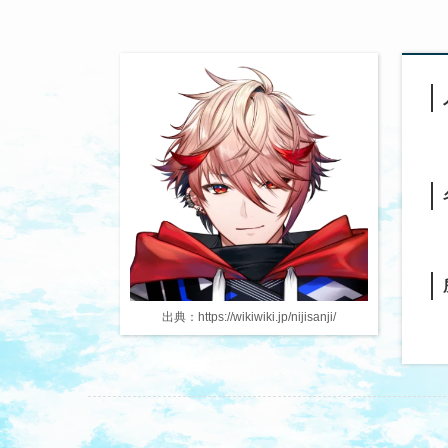
出典：https://wikiwiki.jp/nijisanji/