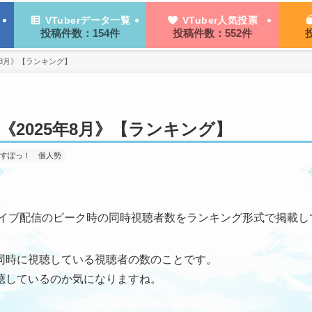
VTuberデータ一覧
VTuber人気投票
投稿件数：154件
投稿件数：552件
5年8月》【ランキング】
グ《2025年8月》【ランキング】
いすぽっ！
個人勢
eでのライブ配信のピーク時の同時視聴者数をランキング形式で掲載
に同時に視聴している視聴者の数のことです。
聴しているのか気になりますね。