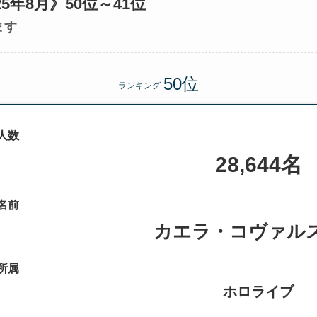
5年8月》50位～41位
ます
ランキング
人数
28,644名
名前
カエラ・コヴァル
所属
ホロライブ