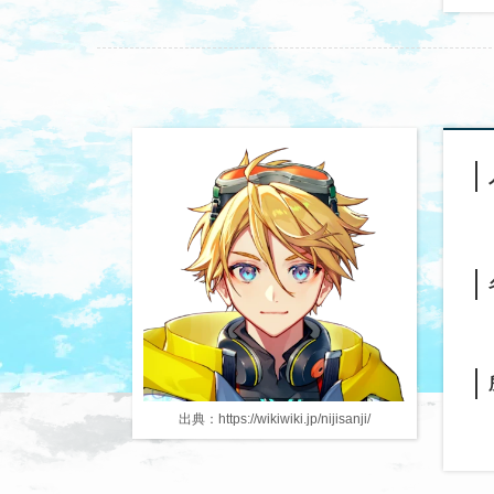
出典：https://wikiwiki.jp/nijisanji/