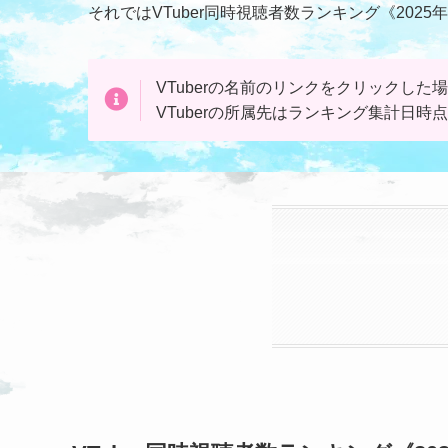
それではVTuber同時視聴者数ランキング《202
VTuberの名前のリンクを
クリック
した場
VTuberの所属先はランキング集計日時