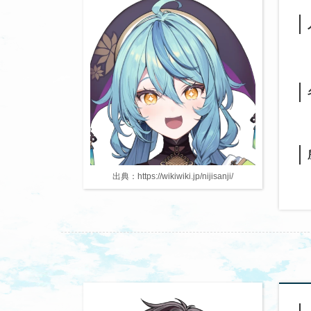
出典：https://wikiwiki.jp/nijisanji/