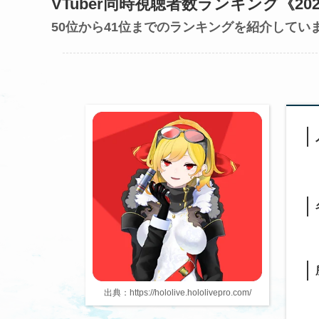
VTuber同時視聴者数ランキング《202
50位から41位までのランキングを紹介してい
出典：https://hololive.hololivepro.com/