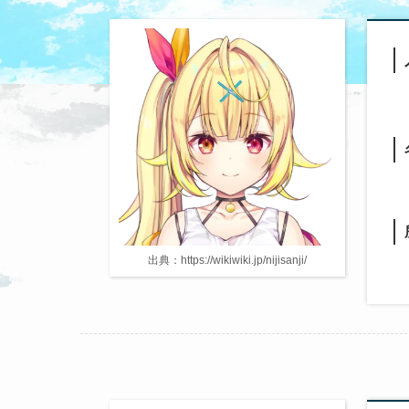
出典：https://wikiwiki.jp/nijisanji/