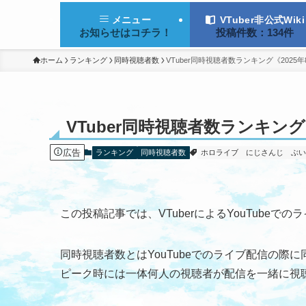
VTuber非公式Wiki
メニュー
投稿件数：134件
お知らせはコチラ！
ホーム
ランキング
同時視聴者数
VTuber同時視聴者数ランキング《202
VTuber同時視聴者数ランキン
広告
ランキング
同時視聴者数
ホロライブ
にじさんじ
ぶ
この投稿記事では、VTuberによるYouTub
同時視聴者数とはYouTubeでのライブ配信の際
ピーク時には一体何人の視聴者が配信を一緒に視