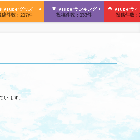
VTuberグッズ
VTuberランキング
VTuberラ
投稿件数：217件
投稿件数：133件
投稿件数：2
しています。