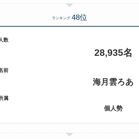
ランキング
人数
28,935名
名前
海月雲ろあ
所属
個人勢