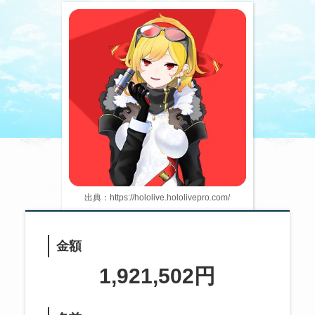
出典：https://hololive.hololivepro.com/
金額
1,921,502円