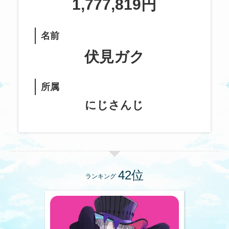
1,777,819円
名前
伏見ガク
所属
にじさんじ
ランキング