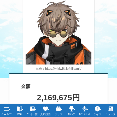
出典：https://wikiwiki.jp/nijisanji/
金額
2,169,675円
名前
メニュー
Wiki
ﾃﾞｰﾀ一覧
人気投票
グッズ
ﾗﾝｷﾝｸﾞ
ﾗｲﾌﾞｲﾍﾞﾝﾄ
クイズ
ニュース