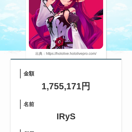
出典：https://hololive.hololivepro.com/
金額
1,755,171円
名前
IRyS