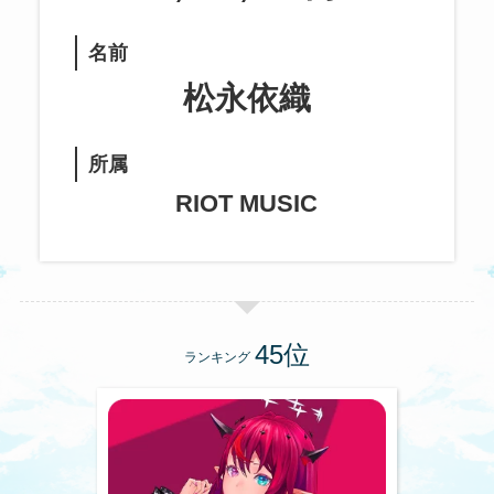
名前
松永依織
所属
RIOT MUSIC
ランキング