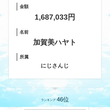
金額
1,687,033
円
名前
加賀美ハヤト
所属
にじさんじ
ランキング