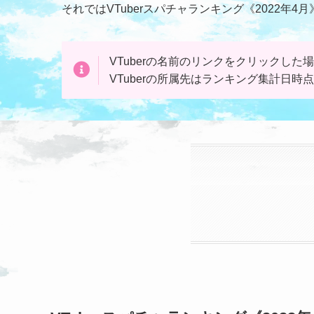
それではVTuberスパチャランキング《2022年
VTuberの名前のリンクを
クリック
した場
VTuberの所属先はランキング集計日時