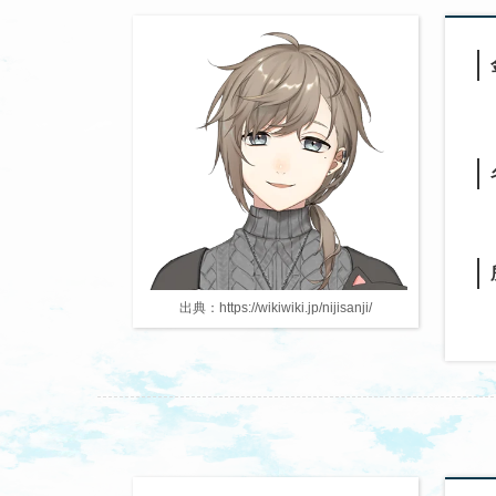
出典：https://wikiwiki.jp/nijisanji/