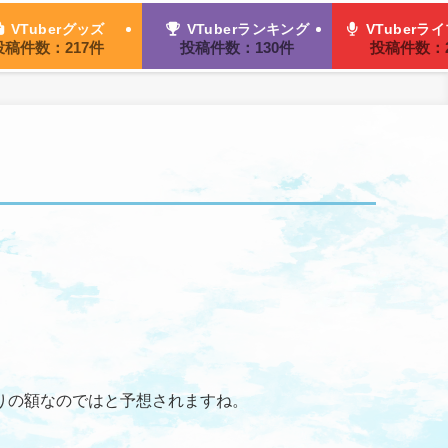
VTuberグッズ
VTuberランキング
VTuberラ
投稿件数：217件
投稿件数：130件
投稿件数：2
りの額なのではと予想されますね。