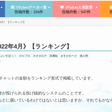
VTuberデータ一覧
VTuber人気投票
投稿件数：154件
投稿件数：547件
2年4月》【ランキング】
022年4月》【ランキング】
ぶいすぽっ！
のりプロ
ネオポルテ
深層組
ますかれーど
個人勢
パーチャットの金額をランキング形式で掲載しています。
聴者が投げられる投げ銭的なシステムのことです。
もとに届いているわけではないとは思いますが、それでもかな