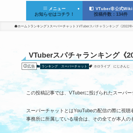
VTuber非公式Wiki
メニュー
投稿件数：134件
お知らせはコチラ！
ホーム
ランキング
スーパーチャット
VTuberスパチャランキング《202
VTuberスパチャランキング《2
広告
ランキング
スーパーチャット
ホロライブ
にじさんじ
この投稿記事では、VTuberに投げられたスー
スーパーチャットとはYouTubeの配信の際に視
事務所に所属している場合は、その全てが本人の