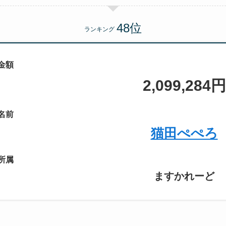
ランキング
金額
2,099,284円
名前
猫田ぺぺろ
所属
ますかれーど