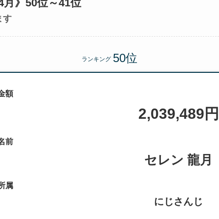
4月》50位～41位
ます
ランキング
金額
2,039,489円
名前
セレン 龍月
所属
にじさんじ