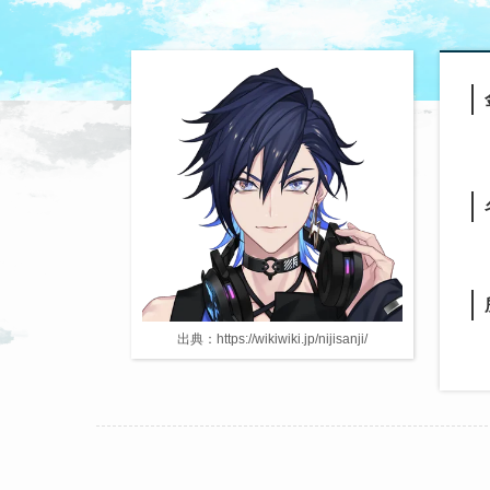
出典：https://wikiwiki.jp/nijisanji/