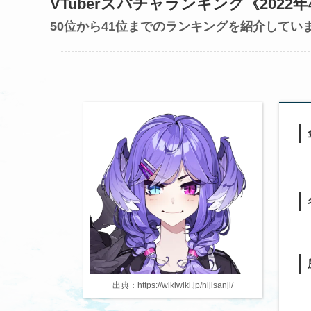
VTuberスパチャランキング《2022年
50位から41位までのランキングを紹介してい
出典：https://wikiwiki.jp/nijisanji/