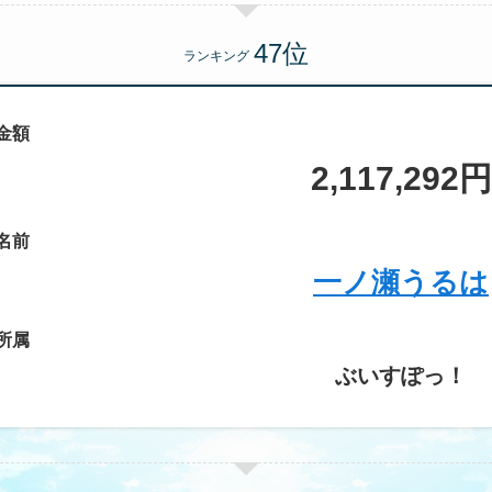
ランキング
金額
2,117,292円
名前
一ノ瀬うるは
所属
ぶいすぽっ！