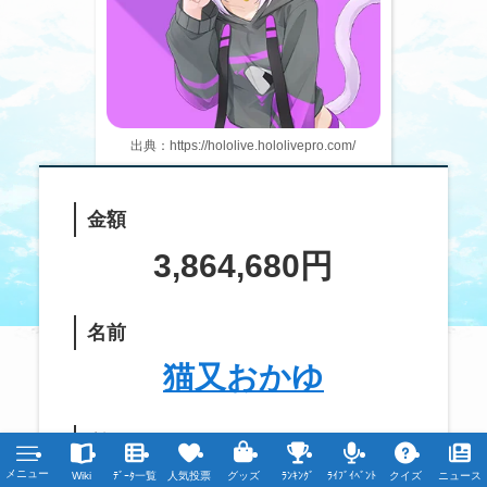
出典：https://hololive.hololivepro.com/
金額
3,864,680円
名前
猫又おかゆ
所属
ホロライブ
メニュー
Wiki
ﾃﾞｰﾀ一覧
人気投票
グッズ
ﾗﾝｷﾝｸﾞ
ﾗｲﾌﾞｲﾍﾞﾝﾄ
クイズ
ニュース