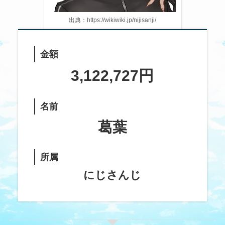
出典：https://wikiwiki.jp/nijisanji/
金額
3,122,727円
名前
葛葉
所属
にじさんじ