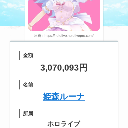
出典：https://hololive.hololivepro.com/
金額
3,070,093円
名前
姫森ルーナ
所属
ホロライブ