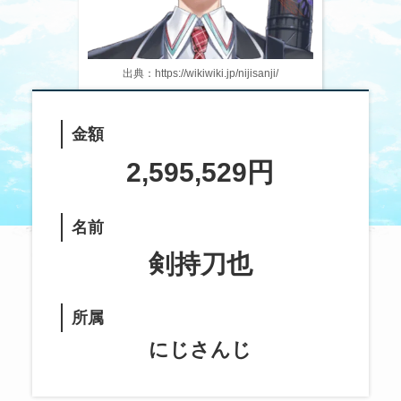
出典：https://wikiwiki.jp/nijisanji/
金額
2,595,529円
名前
剣持刀也
所属
にじさんじ