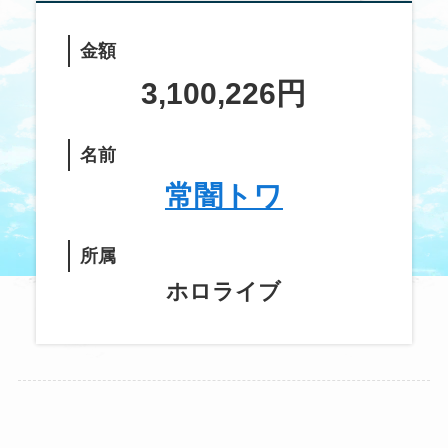
金額
3,100,226円
名前
常闇トワ
所属
ホロライブ