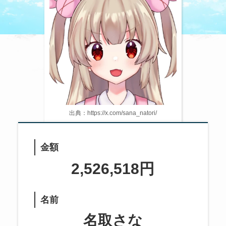
出典：https://x.com/sana_natori/
金額
2,526,518円
名前
名取さな