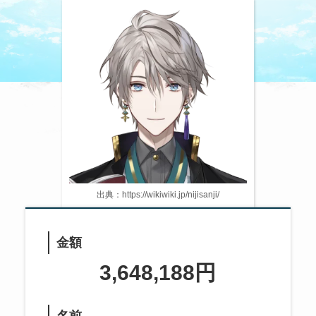
出典：https://wikiwiki.jp/nijisanji/
金額
3,648,188円