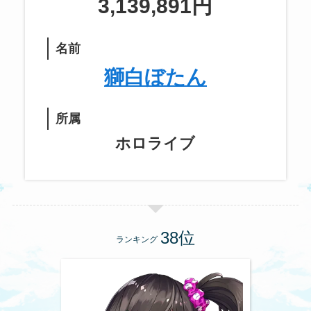
3,139,891円
名前
獅白ぼたん
所属
ホロライブ
ランキング