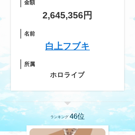
金額
2,645,356円
名前
白上フブキ
所属
ホロライブ
ランキング