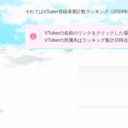
それではVTuber登録者累計数ランキング《202
VTuberの名前のリンクを
クリック
した場
VTuberの所属先はランキング集計日時