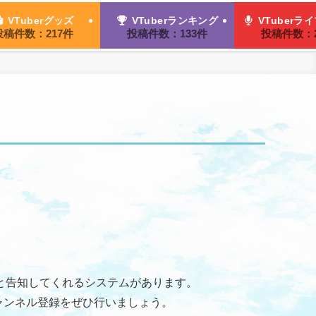
VTuberグッズ
VTuberランキング
VTuberラ
投稿件数：217件
投稿件数：133件
投稿件数：2
ると告知してくれるシステムがあります。
チャンネル登録をぜひ行いましょう。