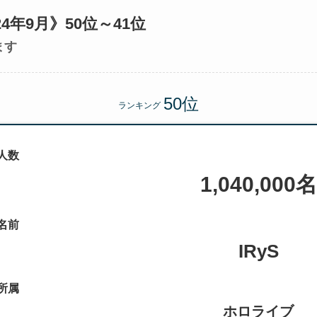
4年9月》50位～41位
ます
ランキング
人数
1,040,000名
名前
IRyS
所属
ホロライブ