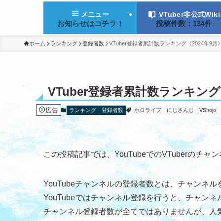
VTuber非公式Wiki
メニュー
投稿件数：134件
お知らせはコチラ！
ホーム
ランキング
登録者数
VTuber登録者累計数ランキング《2024年9
VTuber登録者累計数ランキン
広告
ランキング
登録者数
ホロライブ
にじさんじ
VShojo
この投稿記事では、YouTubeでのVTuberの
YouTubeチャンネルの登録者数とは、チャンネ
YouTubeではチャンネル登録を行うと、チャ
チャンネル登録者数が全てではありませんが、人気