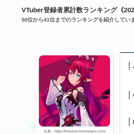
VTuber登録者累計数ランキング《202
50位から41位までのランキングを紹介してい
出典：https://hololive.hololivepro.com/