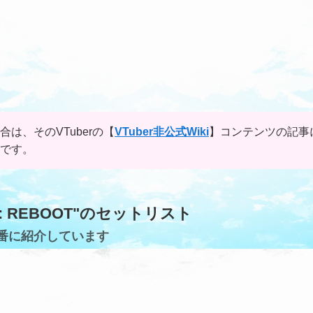
合は、そのVTuberの【
VTuber非公式Wiki
】コンテンツの記事
報です。
rNova: REBOOT"のセットリスト
番に紹介しています