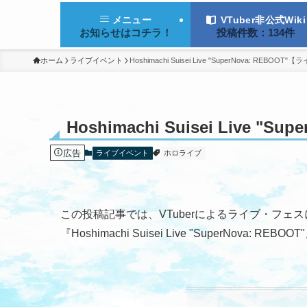
VTuber非公式Wiki
メニュー
投稿件数：134件
お知らせはコチラ！
ホーム
ライブイベント
Hoshimachi Suisei Live "SuperNova: REBOO
Hoshimachi Suisei Live 
広告
ライブイベント
ホロライブ
この投稿記事では、VTuberによるライブ・フェ
『Hoshimachi Suisei Live "Super