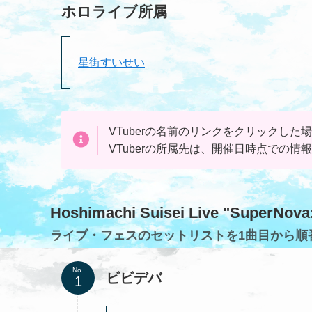
ホロライブ所属
星街すいせい
VTuberの名前のリンクを
クリック
した場
VTuberの所属先は、開催日時点での情
Hoshimachi Suisei Live "Supe
ライブ・フェスのセットリストを1曲目から順
No.
ビビデバ