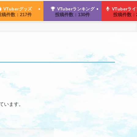
VTuberグッズ
VTuberランキング
VTuberラ
投稿件数：217件
投稿件数：130件
投稿件数：2
介しています。