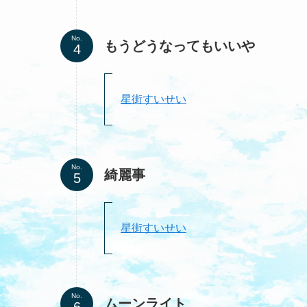
No.
もうどうなってもいいや
星街すいせい
No.
綺麗事
星街すいせい
No.
ムーンライト