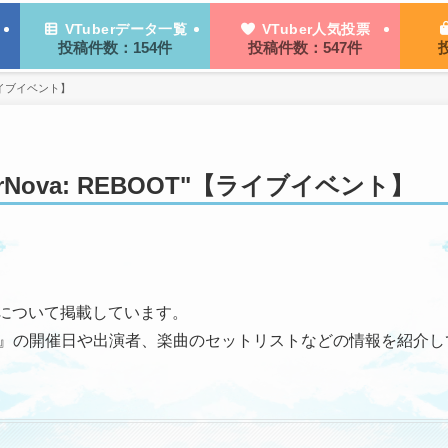
VTuberデータ一覧
VTuber人気投票
投稿件数：154件
投稿件数：547件
T"【ライブイベント】
"SuperNova: REBOOT"【ライブイベント】
スについて掲載しています。
Nova: REBOOT"』の開催日や出演者、楽曲のセットリストなどの情報を紹