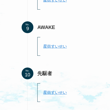
星街すいせい
No.
AWAKE
星街すいせい
No.
先駆者
星街すいせい