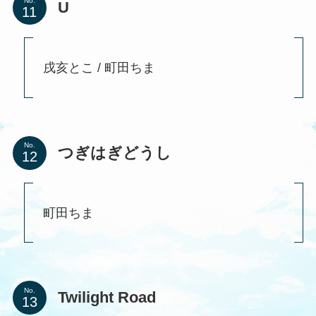
No.
U
戌亥とこ / 町田ちま
No.
つぎはぎどうし
町田ちま
No.
Twilight Road