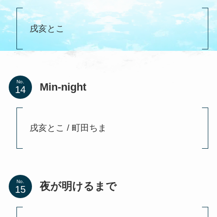
戌亥とこ
No.
Min-night
戌亥とこ / 町田ちま
No.
夜が明けるまで