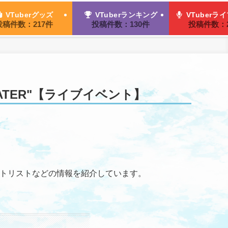
VTuberグッズ
VTuberランキング
VTuberラ
投稿件数：217件
投稿件数：130件
投稿件数：2
 THEATER"【ライブイベント】
者、楽曲のセットリストなどの情報を紹介しています。