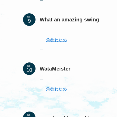
No.
What an amazing swing
角巻わため
No.
WataMeister
角巻わため
No.