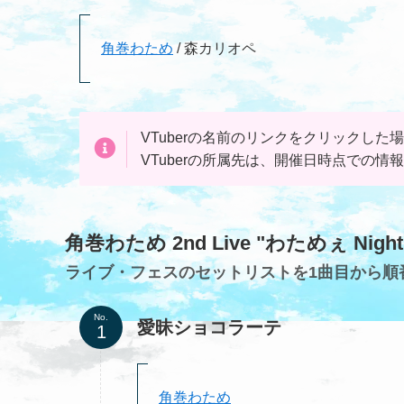
角巻わため
/ 森カリオペ
VTuberの名前のリンクを
クリック
した場
VTuberの所属先は、開催日時点での情
角巻わため 2nd Live "わためぇ Night
ライブ・フェスのセットリストを1曲目から順
No.
愛昧ショコラーテ
角巻わため