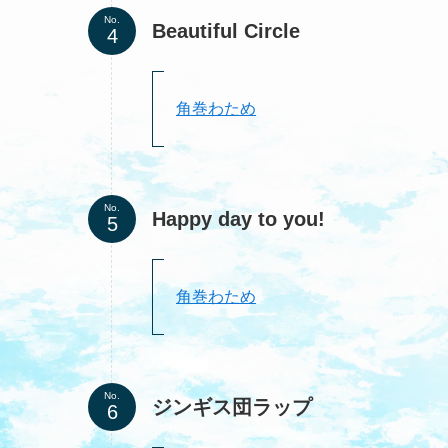
No.
Beautiful Circle
角巻わため
No.
Happy day to you!
角巻わため
No.
ジンギス団ラップ