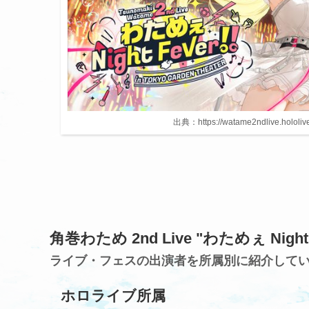
出典：https://watame2ndlive.hololiv
角巻わため 2nd Live "わためぇ Night 
ライブ・フェスの出演者を所属別に紹介して
ホロライブ所属