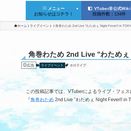
VTuber非公式Wiki
メニュー
投稿件数：134件
お知らせはコチラ！
ホーム
ライブイベント
角巻わため 2nd Live "わためぇ Night Fever!! in
角巻わため 2nd Live "わためぇ 
広告
ライブイベント
ホロライブ
この投稿記事では、VTuberによるライブ・フェ
『
角巻わため
2nd Live "わためぇ Night F