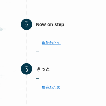
No.
Now on step
角巻わため
No.
きっと
角巻わため